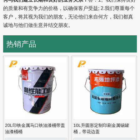
方，我们都真诚地与他们做生意并结交朋友。
上一条:
下一条:
优质1升锡油罐
250ml / 500ml / 1升方形油罐带螺旋盖和密封
1升锡罐出售
热销产品