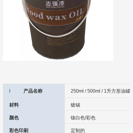
l
产品名称
250ml / 500ml / 1升方形
材料
镀锡
颜色
镍白色/彩色
彩色印刷
定制的
用
喷漆罐
交货时间
取决于您的订购数量