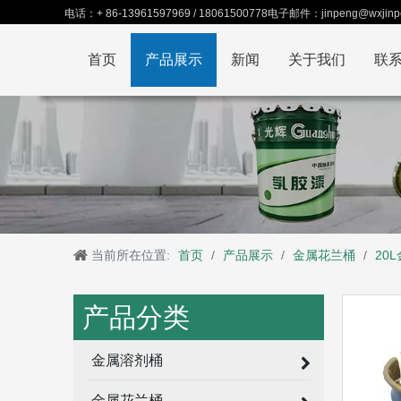
电话：+ 86-13961597969 / 18061500778电子邮件：jinpeng@wxjinp
首页
产品展示
新闻
关于我们
联
当前所在位置:
首页
/
产品展示
/
金属花兰桶
/
20
产品分类
金属溶剂桶
金属花兰桶