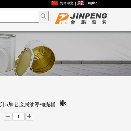
简体中文
English
|
0升5加仑金属油漆桶提桶