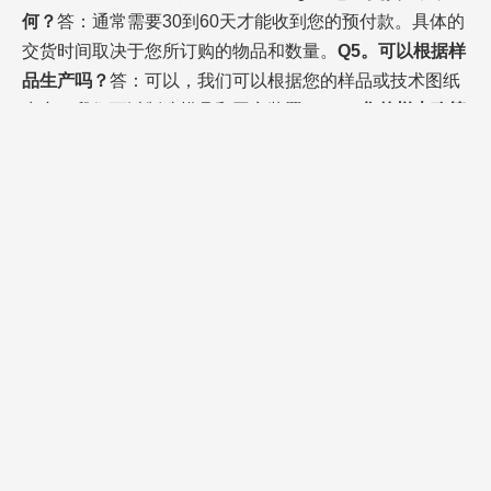
何？
答：通常需要30到60天才能收到您的预付款。具体的
交货时间取决于您所订购的物品和数量。
Q5。可以根据样
品生产吗？
答：可以，我们可以根据您的样品或技术图纸
生产。我们可以制造模具和固定装置。
Q6。您的样本政策
是什么？
答：如果有现货，我们可以提供样品，但客户必
须支付样品费用和快递费用。
Q7。您在发货前会测试所有商品吗？
答：是的，我们在发货前已经过100％的测试。
问题8：您
如何与我们建立长期和良好的业务关系？
答：1。我们保
持良好的质量和有竞争力的价格，以确保客户受益; 2.我们
尊重每个客户，将其视为我们的朋友，无论他们来自何
方，我们都真诚地与他们做生意并结交朋友。
联系方式