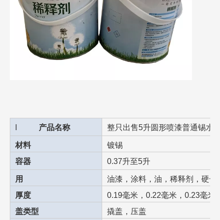
l
产品名称
整只出售5升圆形喷漆普通锡水
材料
镀锡
容器
0.37升至5升
用
油漆，涂料，油，稀释剂，硬化
厚度
0.19毫米，0.22毫米，0.23毫米
盖类型
撬盖，压盖