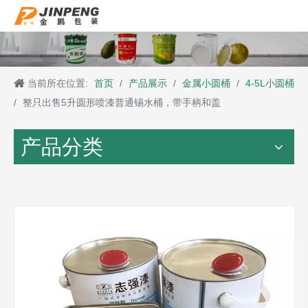
当前所在位置:
首页
/
产品展示
/
金属小圆桶
/
4-5L小圆桶
/
整只出售5升圆形喷漆普通锡水桶，带手柄和盖
产品分类